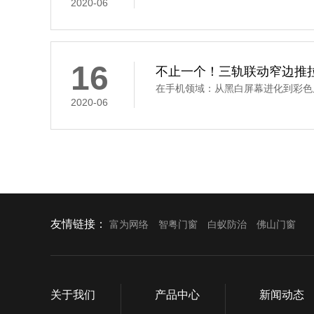
2020-06
16
不止一个！三轨联动窄边推
在手机领域：从黑白屏幕进化到彩色屏
2020-06
友情链接：
富为网络
智粤门窗
白蚁防治
佛山门窗
关于我们
产品中心
新闻动态