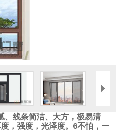
腻、线条简洁、大方，极易清
厚度，强度，光泽度。6不怕，一
，