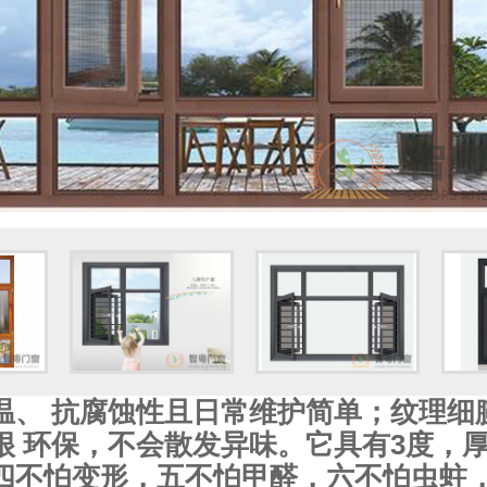
温、 抗腐蚀性且日常维护简单；纹理细
很 环保，不会散发异味。它具有3度，
四不怕变形，五不怕甲醛，六不怕虫蛀